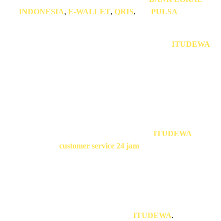
INDONESIA
,
E-WALLET
,
QRIS
,
dan
PULSA
sebagai
alternatif transaksi yang praktis.
Dengan minimal nominal transaksi sebesar 10.000,
ITUDEWA
berupaya memberikan fleksibilitas bagi pengguna dari berbagai
kalangan. Seluruh sistem transaksi dirancang dengan
memperhatikan aspek keamanan serta kenyamanan agar proses
berjalan dengan efisien.
Layanan Pelanggan 24 Jam
Sebagai bagian dari komitmen layanan,
ITUDEWA
menyediakan
customer service 24 jam
yang siap membantu
pengguna.
Pendekatan yang ramah, profesional, dan solutif menjadi prinsip
❄
utama dalam setiap interaksi layanan pelanggan. Dengan
demikian, pengguna dapat merasa lebih nyaman dan terbantu
saat menggunakan layanan
ITUDEWA
.
❄