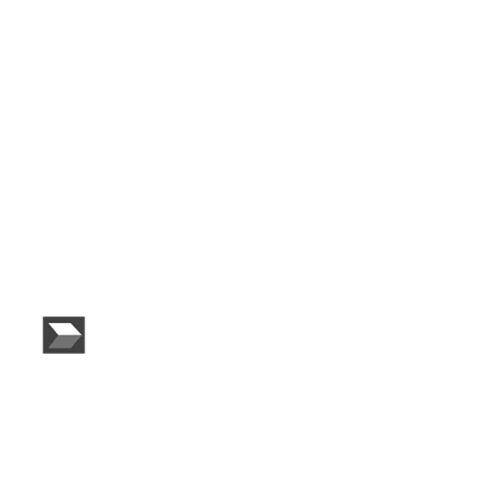
❄
❄
❄