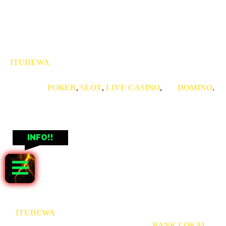
pelanggan disiapkan untuk membantu berbagai kebutuhan teknis
maupun informasi secara cepat dan responsif.
Ragam Hiburan Digital di ITUDEWA
ITUDEWA
menyediakan berbagai kategori hiburan digital yang
dirancang dengan sistem modern dan antarmuka yang ramah
pengguna.
POKER
,
SLOT
,
LIVE CASINO
,
dan
DOMINO
.
Dengan dukungan teknologi terkini, performa sistem dijaga agar
tetap stabil, cepat, dan mudah diakses melalui berbagai
perangkat.
INFO!!
INFO!!
Platform ini dirancang agar dapat digunakan baik melalui
desktop maupun perangkat mobile, sehingga pengguna tetap
mendapatkan pengalaman yang konsisten di mana pun berada.
Sistem Transaksi yang Praktis
ITUDEWA
memahami pentingnya kemudahan dalam sistem
❄
transaksi. Pengguna dapat memanfaatkan
BANK LOKAL